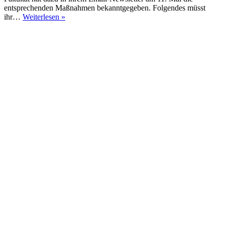
entsprechenden Maßnahmen bekanntgegeben. Folgendes müsst
#CoronaUpdates
ihr…
Weiterlesen »
Klausuren
können
wieder
abgeholt
werden