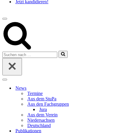
Jetzt kandidieren!
Navigations-
Menü
Suchen
nach …
Navigations-
Menü
News
Termine
Aus dem StuPa
Aus den Fachgruppen
Jura
Aus dem Verein
Niedersachsen
Deutschland
Publikationen