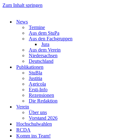
Zum Inhalt springen
News
Termine
Aus dem StuPa
Aus den Fachgruppen
Jura
Aus dem Verein
Niedersachsen
Deutschland
Publikationen
StuBla
Justitia
Agricola
Ersti-Info
Rezensionen
Die Redaktion
Verein
Über uns
Vorstand 2026
Hochschulwahlen
RCDA
Komm ins Team!