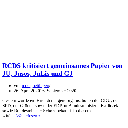
RCDS kritisiert gemeinsames Papier von
JU, Jusos, JuLis und GJ
von
rcds.goettingen
26. April 2020
16. September 2020
Gestern wurde ein Brief der Jugendorganisationen der CDU, der
SPD, der Grünen sowie der FDP an Bundesministerin Karliczek
sowie Bundesminister Scholz bekannt. In diesem
RCDS
wird…
Weiterlesen »
kritisiert
gemeinsames