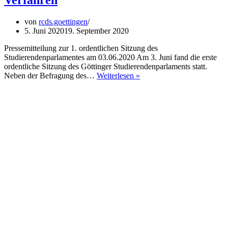
von
rcds.goettingen
5. Juni 2020
19. September 2020
Pressemitteilung zur 1. ordentlichen Sitzung des
Studierendenparlamentes am 03.06.2020 Am 3. Juni fand die erste
ordentliche Sitzung des Göttinger Studierendenparlaments statt.
Linker
Neben der Befragung des…
Weiterlesen »
AStA
veschlingt
Rücklagen,
bläht
Personalkosten
unnötig
auf
und
zeigt
wenig
Verständnis
für
parlamentarische
Verfahren