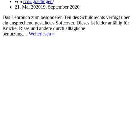
von
rcds.goettingen
21. Mai 2020
19. September 2020
Das Lehrbuch zum besonderen Teil des Schuldrechts verfügt über
ein ansprechend gestaltetes Softcover. Dieses ist leider anfällig für
Knicke, Risse und andere durch alltägliche
Schuldrecht
benutzung…
Weiterlesen »
Besonderer
Teil
(15.
Auflage)
–
Looschelders