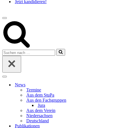
Jetzt kandidieren!
Navigations-
Menü
Suchen
nach …
Navigations-
Menü
News
Termine
Aus dem StuPa
Aus den Fachgruppen
Jura
Aus dem Verein
Niedersachsen
Deutschland
Publikationen