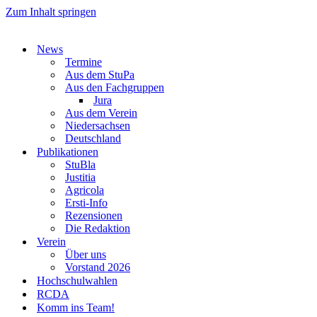
Zum Inhalt springen
News
Termine
Aus dem StuPa
Aus den Fachgruppen
Jura
Aus dem Verein
Niedersachsen
Deutschland
Publikationen
StuBla
Justitia
Agricola
Ersti-Info
Rezensionen
Die Redaktion
Verein
Über uns
Vorstand 2026
Hochschulwahlen
RCDA
Komm ins Team!