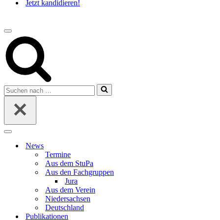
Jetzt kandidieren!
Navigations-
Menü
Suchen
nach …
Navigations-
Menü
News
Termine
Aus dem StuPa
Aus den Fachgruppen
Jura
Aus dem Verein
Niedersachsen
Deutschland
Publikationen