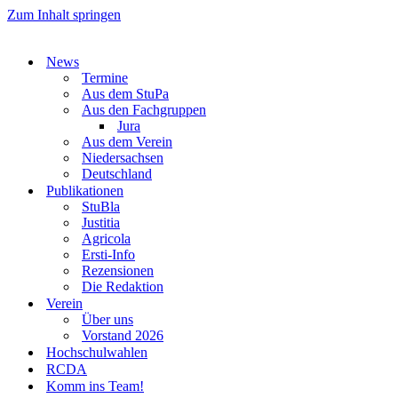
Zum Inhalt springen
News
Termine
Aus dem StuPa
Aus den Fachgruppen
Jura
Aus dem Verein
Niedersachsen
Deutschland
Publikationen
StuBla
Justitia
Agricola
Ersti-Info
Rezensionen
Die Redaktion
Verein
Über uns
Vorstand 2026
Hochschulwahlen
RCDA
Komm ins Team!