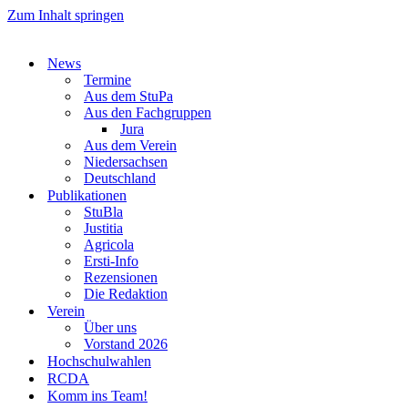
Zum Inhalt springen
News
Termine
Aus dem StuPa
Aus den Fachgruppen
Jura
Aus dem Verein
Niedersachsen
Deutschland
Publikationen
StuBla
Justitia
Agricola
Ersti-Info
Rezensionen
Die Redaktion
Verein
Über uns
Vorstand 2026
Hochschulwahlen
RCDA
Komm ins Team!