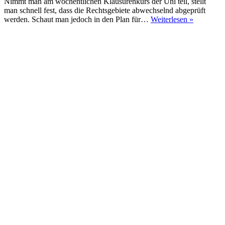
Nimmt man am wöchentlichen Klausurenkurs der Uni teil, stellt
man schnell fest, dass die Rechtsgebiete abwechselnd abgeprüft
Klausuren
werden. Schaut man jedoch in den Plan für…
Weiterlesen »
zum
Schuldrec
AT
(9.
Auflage)
–
Fezer/Obe