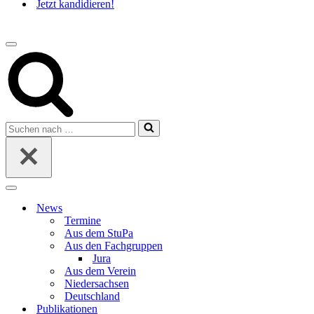
Jetzt kandidieren!
Navigations-
Menü
Suchen
nach …
Navigations-
Menü
News
Termine
Aus dem StuPa
Aus den Fachgruppen
Jura
Aus dem Verein
Niedersachsen
Deutschland
Publikationen