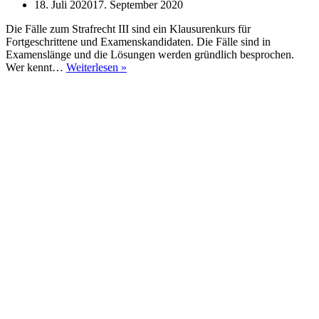
18. Juli 2020
17. September 2020
Die Fälle zum Strafrecht III sind ein Klausurenkurs für
Fortgeschrittene und Examenskandidaten. Die Fälle sind in
Examenslänge und die Lösungen werden gründlich besprochen.
Fälle
Wer kennt…
Weiterlesen »
im
Strafrecht
III
(2.
Auflage)
–
Hilgendorf