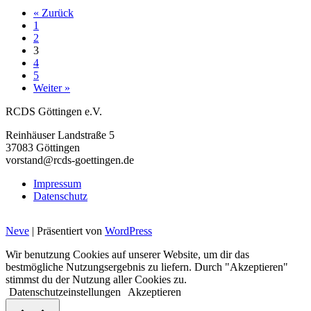
Recht
« Zurück
(27.
1
Auflage)
2
–
3
Medicus/Pet
4
5
Weiter »
RCDS Göttingen e.V.
Reinhäuser Landstraße 5
37083 Göttingen
vorstand@rcds-goettingen.de
Impressum
Datenschutz
Neve
| Präsentiert von
WordPress
Wir benutzung Cookies auf unserer Website, um dir das
bestmögliche Nutzungsergebnis zu liefern. Durch "Akzeptieren"
stimmst du der Nutzung aller Cookies zu.
Datenschutzeinstellungen
Akzeptieren