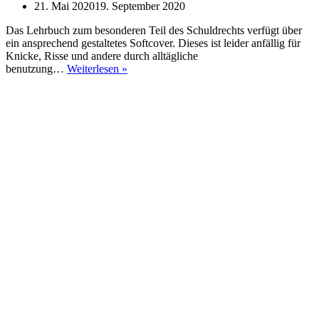
21. Mai 2020
19. September 2020
Das Lehrbuch zum besonderen Teil des Schuldrechts verfügt über
ein ansprechend gestaltetes Softcover. Dieses ist leider anfällig für
Knicke, Risse und andere durch alltägliche
Schuldrecht
benutzung…
Weiterlesen »
Besonderer
Teil
(15.
Auflage)
–
Looschelders