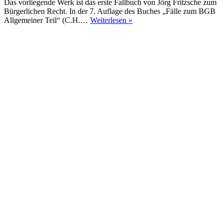
Das vorliegende Werk ist das erste Fallbuch von Jörg Fritzsche zum
Bürgerlichen Recht. In der 7. Auflage des Buches „Fälle zum BGB
Fälle
Allgemeiner Teil“ (C.H.…
Weiterlesen »
zum
AT
BGB
(7.
Auflage)
–
Fritzsche