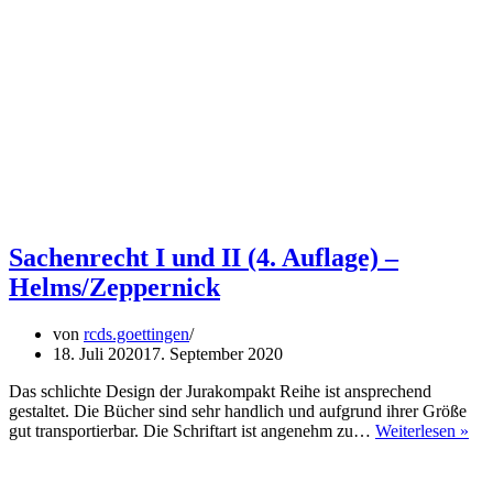
Sachenrecht I und II (4. Auflage) –
Helms/Zeppernick
von
rcds.goettingen
18. Juli 2020
17. September 2020
Das schlichte Design der Jurakompakt Reihe ist ansprechend
gestaltet. Die Bücher sind sehr handlich und aufgrund ihrer Größe
Sac
gut transportierbar. Die Schriftart ist angenehm zu…
Weiterlesen »
I
un
II