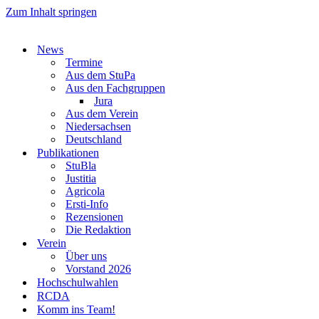
Zum Inhalt springen
News
Termine
Aus dem StuPa
Aus den Fachgruppen
Jura
Aus dem Verein
Niedersachsen
Deutschland
Publikationen
StuBla
Justitia
Agricola
Ersti-Info
Rezensionen
Die Redaktion
Verein
Über uns
Vorstand 2026
Hochschulwahlen
RCDA
Komm ins Team!