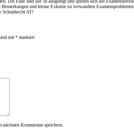
den. Die Fälle sind auf 5h ausgelegt und spielen sich auf Examensnivea
tische Bemerkungen und kleine Exkurse zu verwandten Examensproblemen
te Schuldrecht AT!
sind mit
*
markiert
n nächsten Kommentar speichern.