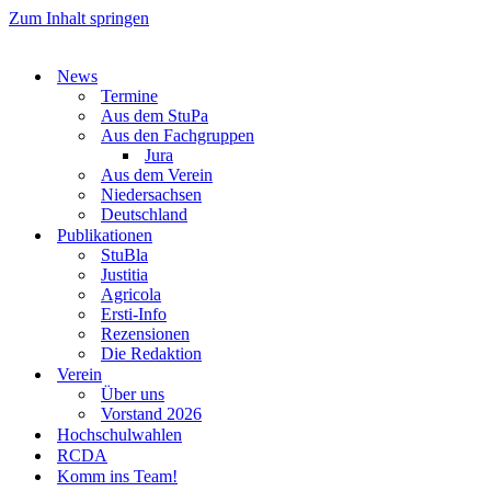
Zum Inhalt springen
News
Termine
Aus dem StuPa
Aus den Fachgruppen
Jura
Aus dem Verein
Niedersachsen
Deutschland
Publikationen
StuBla
Justitia
Agricola
Ersti-Info
Rezensionen
Die Redaktion
Verein
Über uns
Vorstand 2026
Hochschulwahlen
RCDA
Komm ins Team!