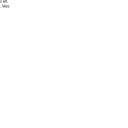
u ab.
. Wer