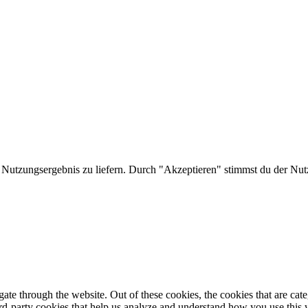
 Nutzungsergebnis zu liefern. Durch "Akzeptieren" stimmst du der Nut
te through the website. Out of these cookies, the cookies that are cate
hird-party cookies that help us analyze and understand how you use this