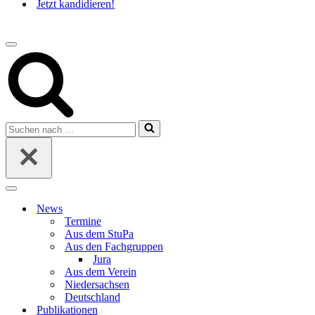
Jetzt kandidieren!
Navigations-
Menü
Suchen
nach …
Navigations-
Menü
News
Termine
Aus dem StuPa
Aus den Fachgruppen
Jura
Aus dem Verein
Niedersachsen
Deutschland
Publikationen