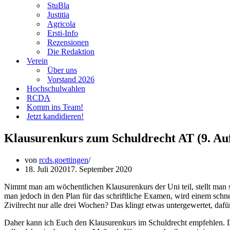
StuBla
Justitia
Agricola
Ersti-Info
Rezensionen
Die Redaktion
Verein
Über uns
Vorstand 2026
Hochschulwahlen
RCDA
Komm ins Team!
Jetzt kandidieren!
Klausurenkurs zum Schuldrecht AT (9. Auf
von
rcds.goettingen
18. Juli 2020
17. September 2020
Nimmt man am wöchentlichen Klausurenkurs der Uni teil, stellt man s
man jedoch in den Plan für das schriftliche Examen, wird einem schnell
Zivilrecht nur alle drei Wochen? Das klingt etwas untergewertet, da
Daher kann ich Euch den Klausurenkurs im Schuldrecht empfehlen. Das