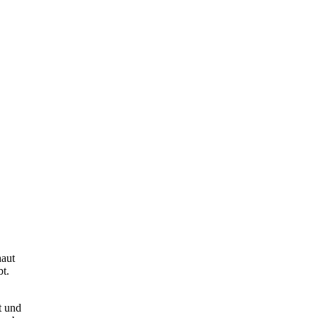
haut
bt.
t und