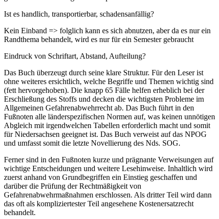
Ist es handlich, transportierbar, schadensanfällig?
Kein Einband => folglich kann es sich abnutzen, aber da es nur ein
Randthema behandelt, wird es nur für ein Semester gebraucht
Eindruck von Schriftart, Abstand, Aufteilung?
Das Buch überzeugt durch seine klare Struktur. Für den Leser ist
ohne weiteres ersichtlich, welche Begriffe und Themen wichtig sind
(fett hervorgehoben). Die knapp 65 Fälle helfen erheblich bei der
Erschließung des Stoffs und decken die wichtigsten Probleme im
Allgemeinen Gefahrenabwehrrecht ab. Das Buch führt in den
Fußnoten alle länderspezifischen Normen auf, was keinen unnötigen
Abgleich mit irgendwelchen Tabellen erforderlich macht und somit
für Niedersachsen geeignet ist. Das Buch verweist auf das NPOG
und umfasst somit die letzte Novellierung des Nds. SOG.
Ferner sind in den Fußnoten kurze und prägnante Verweisungen auf
wichtige Entscheidungen und weitere Lesehinweise. Inhaltlich wird
zuerst anhand von Grundbegriffen ein Einstieg geschaffen und
darüber die Prüfung der Rechtmäßigkeit von
Gefahrenabwehrmaßnahmen erschlossen. Als dritter Teil wird dann
das oft als kompliziertester Teil angesehene Kostenersatzrecht
behandelt.