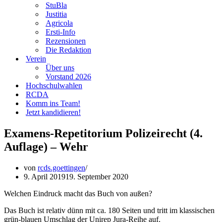
StuBla
Justitia
Agricola
Ersti-Info
Rezensionen
Die Redaktion
Verein
Über uns
Vorstand 2026
Hochschulwahlen
RCDA
Komm ins Team!
Jetzt kandidieren!
Examens-Repetitorium Polizeirecht (4.
Auflage) – Wehr
von
rcds.goettingen
9. April 2019
19. September 2020
Welchen Eindruck macht das Buch von außen?
Das Buch ist relativ dünn mit ca. 180 Seiten und tritt im klassischen
grün-blauen Umschlag der Unirep Jura-Reihe auf.