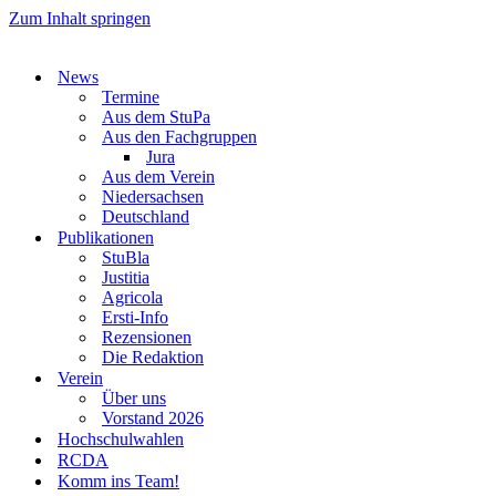
Zum Inhalt springen
News
Termine
Aus dem StuPa
Aus den Fachgruppen
Jura
Aus dem Verein
Niedersachsen
Deutschland
Publikationen
StuBla
Justitia
Agricola
Ersti-Info
Rezensionen
Die Redaktion
Verein
Über uns
Vorstand 2026
Hochschulwahlen
RCDA
Komm ins Team!