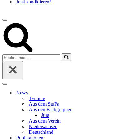
Jetzt kandidieren!
Navigations-
Menü
Suchen
nach …
Navigations-
Menü
News
Termine
Aus dem StuPa
Aus den Fachgruppen
Jura
Aus dem Verein
Niedersachsen
Deutschland
Publikationen