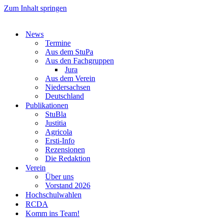
Zum Inhalt springen
News
Termine
Aus dem StuPa
Aus den Fachgruppen
Jura
Aus dem Verein
Niedersachsen
Deutschland
Publikationen
StuBla
Justitia
Agricola
Ersti-Info
Rezensionen
Die Redaktion
Verein
Über uns
Vorstand 2026
Hochschulwahlen
RCDA
Komm ins Team!