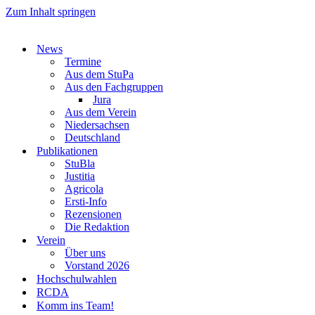
Zum Inhalt springen
News
Termine
Aus dem StuPa
Aus den Fachgruppen
Jura
Aus dem Verein
Niedersachsen
Deutschland
Publikationen
StuBla
Justitia
Agricola
Ersti-Info
Rezensionen
Die Redaktion
Verein
Über uns
Vorstand 2026
Hochschulwahlen
RCDA
Komm ins Team!