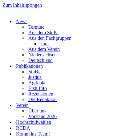
Zum Inhalt springen
News
Termine
Aus dem StuPa
Aus den Fachgruppen
Jura
Aus dem Verein
Niedersachsen
Deutschland
Publikationen
StuBla
Justitia
Agricola
Ersti-Info
Rezensionen
Die Redaktion
Verein
Über uns
Vorstand 2026
Hochschulwahlen
RCDA
Komm ins Team!