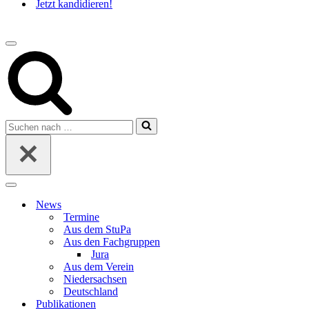
Jetzt kandidieren!
Navigations-
Menü
Suchen
nach …
Navigations-
Menü
News
Termine
Aus dem StuPa
Aus den Fachgruppen
Jura
Aus dem Verein
Niedersachsen
Deutschland
Publikationen