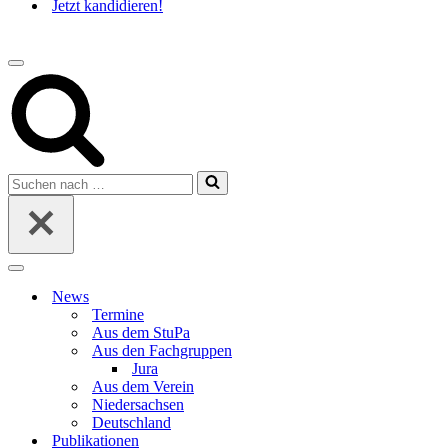
Jetzt kandidieren!
Navigations-
Menü
Suchen
nach …
Navigations-
Menü
News
Termine
Aus dem StuPa
Aus den Fachgruppen
Jura
Aus dem Verein
Niedersachsen
Deutschland
Publikationen