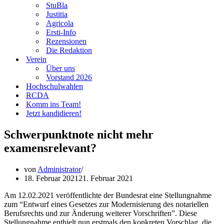
StuBla
Justitia
Agricola
Ersti-Info
Rezensionen
Die Redaktion
Verein
Über uns
Vorstand 2026
Hochschulwahlen
RCDA
Komm ins Team!
Jetzt kandidieren!
Schwerpunktnote nicht mehr
examensrelevant?
von
Administrator
18. Februar 2021
21. Februar 2021
Am 12.02.2021 veröffentlichte der Bundesrat eine Stellungnahme
zum “Entwurf eines Gesetzes zur Modernisierung des notariellen
Berufsrechts und zur Änderung weiterer Vorschriften”. Diese
Stellungnahme enthielt nun erstmals den konkreten Vorschlag, die