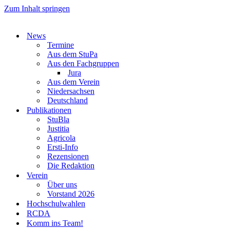
Zum Inhalt springen
News
Termine
Aus dem StuPa
Aus den Fachgruppen
Jura
Aus dem Verein
Niedersachsen
Deutschland
Publikationen
StuBla
Justitia
Agricola
Ersti-Info
Rezensionen
Die Redaktion
Verein
Über uns
Vorstand 2026
Hochschulwahlen
RCDA
Komm ins Team!